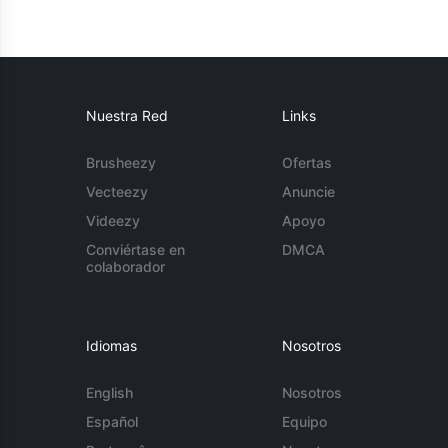
Nuestra Red
Links
Brusheezy
Ofertas
Vecteezy
Anuncie
Videezy
Apoyo
Conviértase en
DMCA
colaborador
Idiomas
Nosotros
English
Nosotros
Español
Equipo