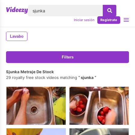
lose
Iniciar sesión
Regístrate
Lavabo
Filters
Sjunka Metraje De Stock
29 royalty free stock videos matching
sjunka