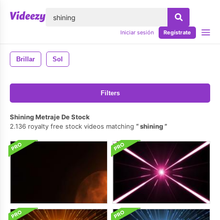
lose
Iniciar sesión
Regístrate
Brillar
Sol
Filters
Shining Metraje De Stock
2.136 royalty free stock videos matching
shining