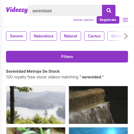
lose
Iniciar sesión
Regístrate
Sereno
Naturaleza
Natural
Cactus
Occidental
Filters
Serenidad Metraje De Stock
120 royalty free stock videos matching
serenidad