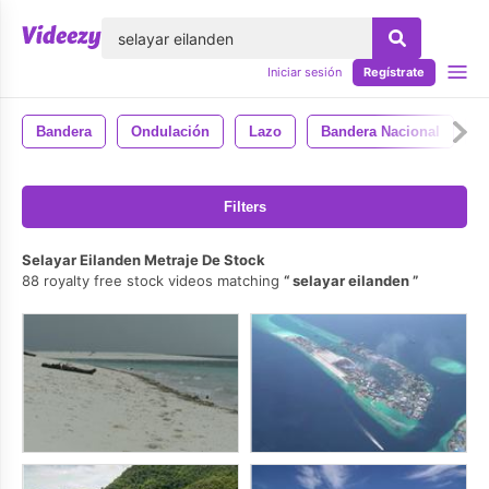
lose
Iniciar sesión
Regístrate
Bandera
Ondulación
Lazo
Bandera Nacional
E
Filters
Selayar Eilanden Metraje De Stock
88 royalty free stock videos matching
selayar eilanden