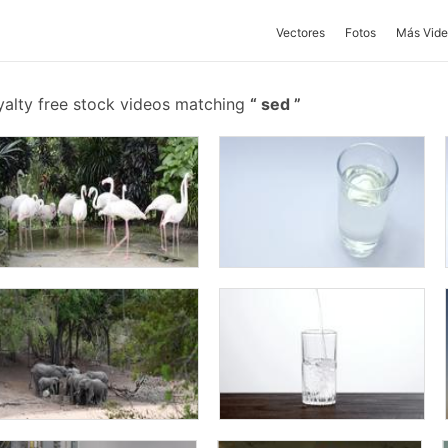
Vectores
Fotos
Más Vide
yalty free stock videos matching
sed