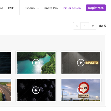
Regístrate
os
PSD
Español
Únete Pro
Iniciar sesión
de 5
1