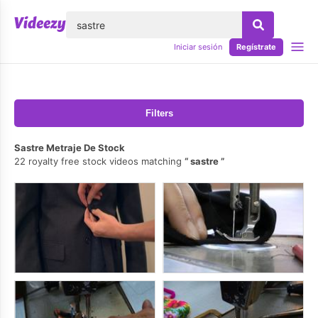
lose
Iniciar sesión
Regístrate
Filters
Sastre Metraje De Stock
22 royalty free stock videos matching
sastre