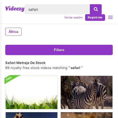
lose
Iniciar sesión
Regístrate
África
Filters
Safari Metraje De Stock
89 royalty free stock videos matching
safari