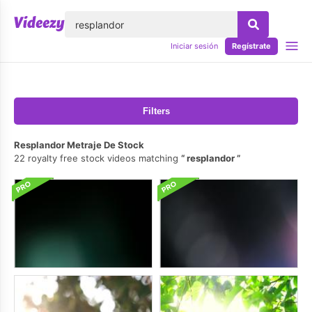
lose
Iniciar sesión
Regístrate
Filters
Resplandor Metraje De Stock
22 royalty free stock videos matching
resplandor