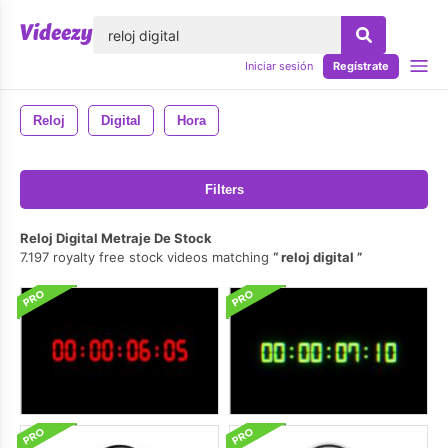
lose
Iniciar sesión
Regístrate
Reloj
Digital
Hora
Filters
Reloj Digital Metraje De Stock
7.197 royalty free stock videos matching
reloj digital