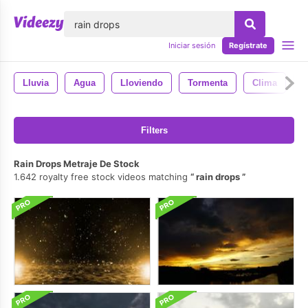
lose
Iniciar sesión
Regístrate
Lluvia
Agua
Lloviendo
Tormenta
Clima
N
Filters
Rain Drops Metraje De Stock
1.642 royalty free stock videos matching
rain drops