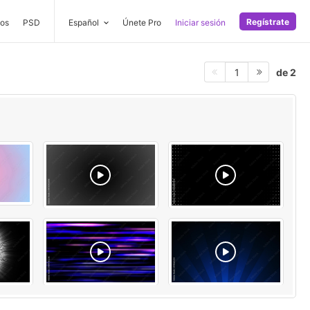
Regístrate
os
PSD
Español
Únete Pro
Iniciar sesión
de 2
1