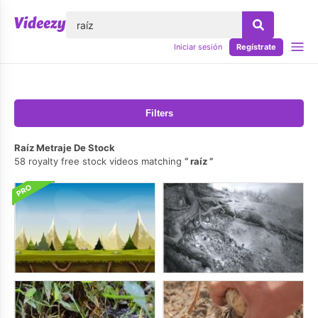
lose
Iniciar sesión
Regístrate
Filters
Raíz Metraje De Stock
58 royalty free stock videos matching
raíz