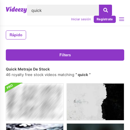
lose
Iniciar sesión
Regístrate
Rápido
Filters
Quick Metraje De Stock
46 royalty free stock videos matching
quick