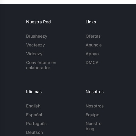
Nuestra Red
Links
Brusheezy
Ofertas
Vecteezy
Anuncie
Videezy
Apoyo
Conviértase en
DMCA
colaborador
Idiomas
Nosotros
English
Nosotros
Español
Equipo
Português
Nuestro
blog
Deutsch