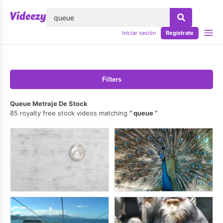
lose
Iniciar sesión
Regístrate
Filters
Queue Metraje De Stock
85 royalty free stock videos matching
queue