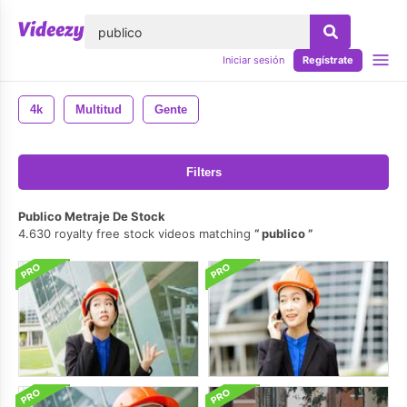
lose
Iniciar sesión
Regístrate
4k
Multitud
Gente
Filters
Publico Metraje De Stock
4.630 royalty free stock videos matching
publico