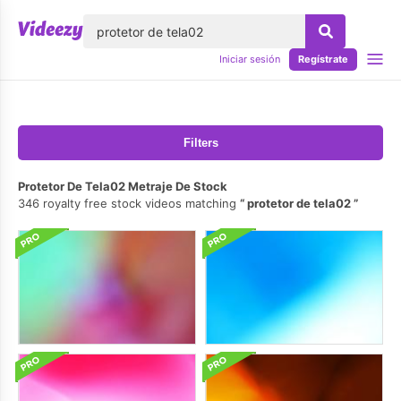
lose
Iniciar sesión
Regístrate
Filters
Protetor De Tela02 Metraje De Stock
346 royalty free stock videos matching
protetor de tela02