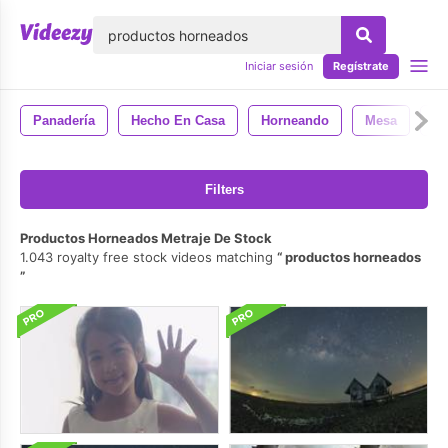
lose
Iniciar sesión
Regístrate
Panadería
Hecho En Casa
Horneando
Mesa
Ho
Filters
Productos Horneados Metraje De Stock
1.043 royalty free stock videos matching
productos horneados