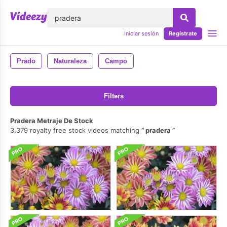
lose
Iniciar sesión
Regístrate
Prado
Naturaleza
Campo
Filters
Pradera Metraje De Stock
3.379 royalty free stock videos matching
pradera