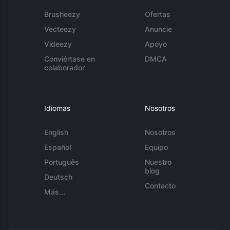
Brusheezy
Ofertas
Vecteezy
Anuncie
Videezy
Apoyo
Conviértase en
DMCA
colaborador
Idiomas
Nosotros
English
Nosotros
Español
Equipo
Português
Nuestro
blog
Deutsch
Contacto
Más...