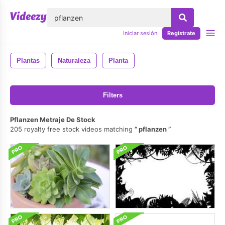
lose
Iniciar sesión
Regístrate
Plantas
Naturaleza
Planta
Filters
Pflanzen Metraje De Stock
205 royalty free stock videos matching
pflanzen