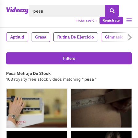
lose
Iniciar sesión
Regístrate
Aptitud
Grasa
Rutina De Ejercicio
Gimnasio
Filters
Pesa Metraje De Stock
103 royalty free stock videos matching
pesa