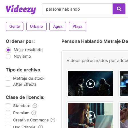
Gente
Urbano
Agua
Playa
Ordenar por:
Persona Hablando Metraje De
Mejor resultado
Novísimo
Videos patrocinados por
adob
Tipo de archivo
Metraje de stock
After Effects
Clase de licencia:
Standard
Premium
Creative Commons
Uso Editorial