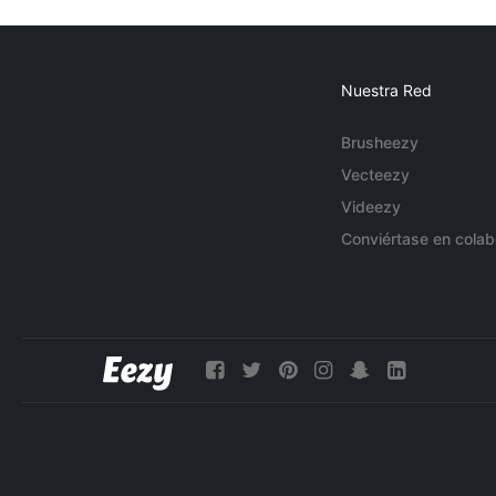
Nuestra Red
Brusheezy
Vecteezy
Videezy
Conviértase en colab