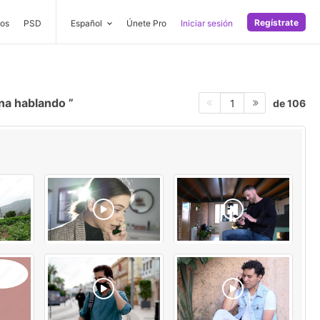
Regístrate
os
PSD
Español
Únete Pro
Iniciar sesión
na hablando
de 106
1