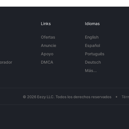
Links
Idiomas
Ofertas
English
Anuncie
Español
Apoyo
Português
orador
DMCA
Deutsch
Más...
•
© 2026 Eezy LLC. Todos los derechos reservados
Tér