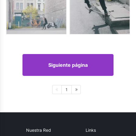
Siguiente página
1
Nuestra Red
Links