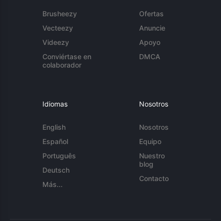
Brusheezy
Ofertas
Vecteezy
Anuncie
Videezy
Apoyo
Conviértase en
DMCA
colaborador
Idiomas
Nosotros
English
Nosotros
Español
Equipo
Português
Nuestro
blog
Deutsch
Contacto
Más...