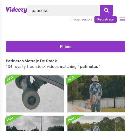
lose
Iniciar sesión
Regístrate
Filters
Patinetas Metraje De Stock
134 royalty free stock videos matching
patinetas