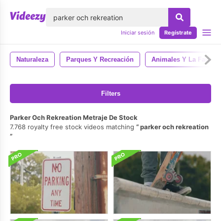
lose
Iniciar sesión
Regístrate
Naturaleza
Parques Y Recreación
Animales Y La Fauna
Filters
Parker Och Rekreation Metraje De Stock
7.768 royalty free stock videos matching
parker och rekreation