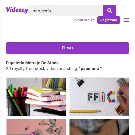
lose
Iniciar sesión
Regístrate
Filters
Papelería Metraje De Stock
26 royalty free stock videos matching
papelería