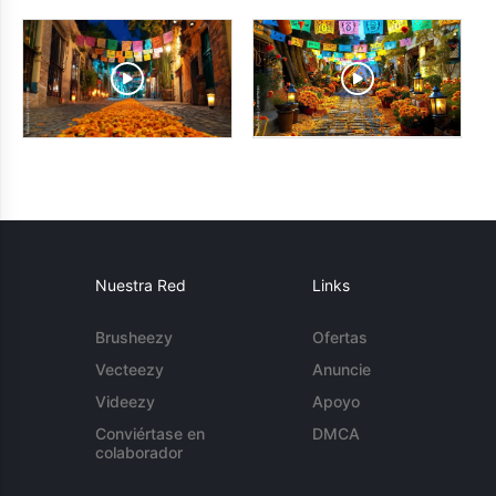
Nuestra Red
Links
Brusheezy
Ofertas
Vecteezy
Anuncie
Videezy
Apoyo
Conviértase en
DMCA
colaborador