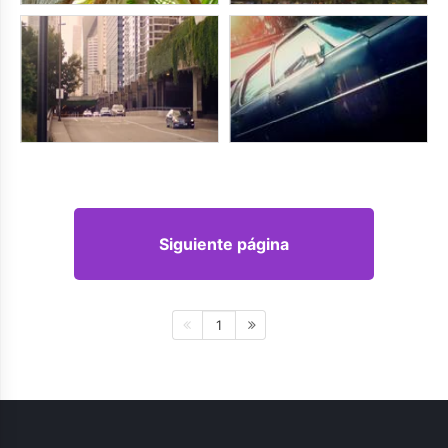
Siguiente página
1