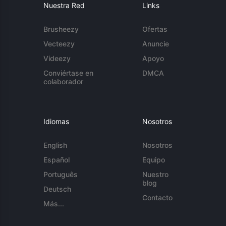
Nuestra Red
Links
Brusheezy
Ofertas
Vecteezy
Anuncie
Videezy
Apoyo
Conviértase en
DMCA
colaborador
Idiomas
Nosotros
English
Nosotros
Español
Equipo
Português
Nuestro
blog
Deutsch
Contacto
Más...