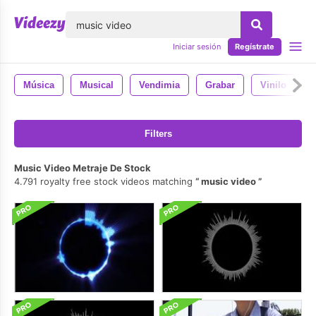
lose
Iniciar sesión
Regístrate
Música
Musical
Vendimia
Grabar
Vinilo
Filters
Music Video Metraje De Stock
4.791 royalty free stock videos matching
music video