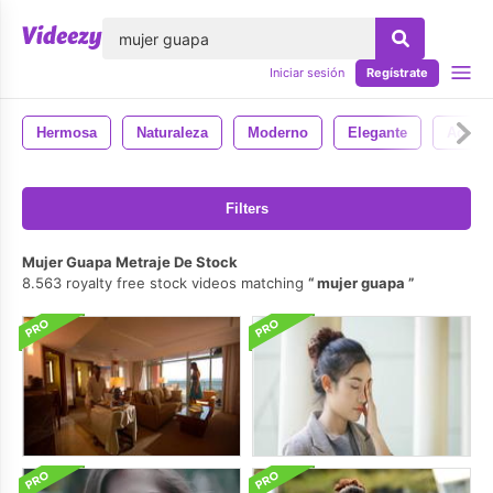
lose
Iniciar sesión
Regístrate
Hermosa
Naturaleza
Moderno
Elegante
Agua
Filters
Mujer Guapa Metraje De Stock
8.563 royalty free stock videos matching
mujer guapa