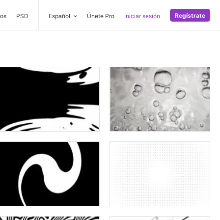
Regístrate
os
PSD
Español
Únete Pro
Iniciar sesión