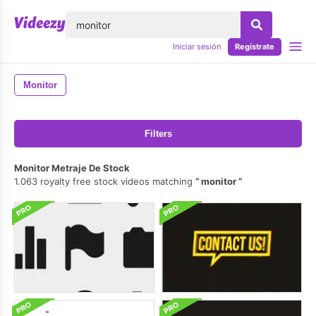
lose
Iniciar sesión
Regístrate
Monitor
Filters
Monitor Metraje De Stock
1.063 royalty free stock videos matching
monitor