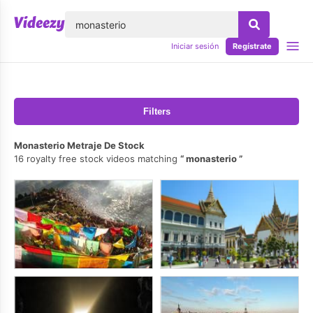
lose
Iniciar sesión
Regístrate
Filters
Monasterio Metraje De Stock
16 royalty free stock videos matching
monasterio