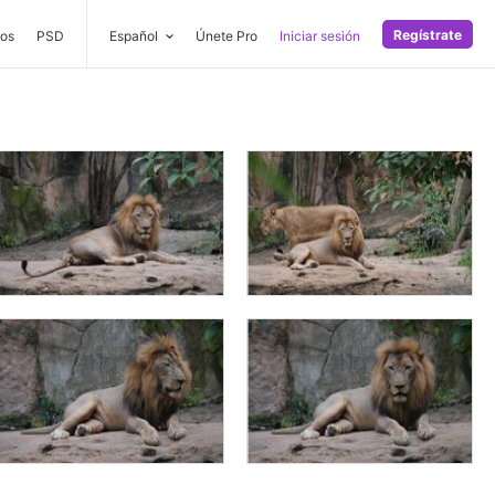
Regístrate
os
PSD
Español
Únete Pro
Iniciar sesión