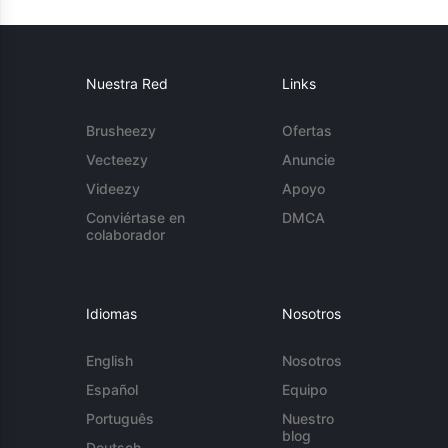
Nuestra Red
Links
Brusheezy
Ofertas
Vecteezy
Anuncie
Videezy
Apoyo
Conviértase en
DMCA
colaborador
Idiomas
Nosotros
English
Nosotros
Español
Equipo
Português
Nuestro
blog
Deutsch