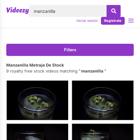
lose
Iniciar sesión
Regístrate
Filters
Manzanilla Metraje De Stock
9 royalty free stock videos matching
manzanilla