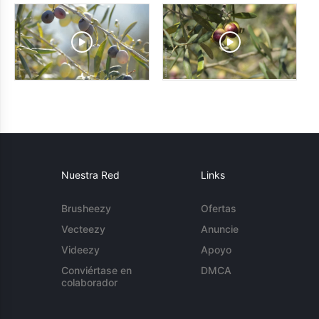
Nuestra Red
Links
Brusheezy
Ofertas
Vecteezy
Anuncie
Videezy
Apoyo
Conviértase en
DMCA
colaborador