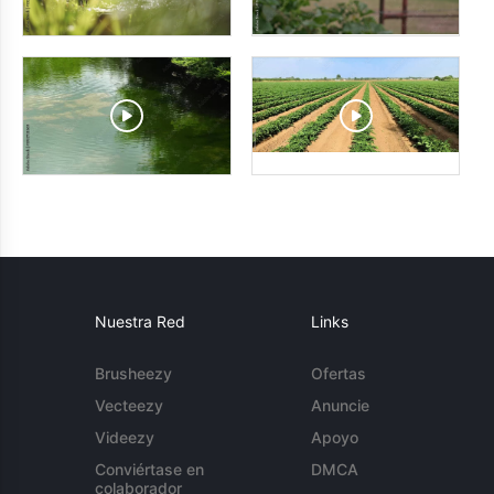
Nuestra Red
Links
Brusheezy
Ofertas
Vecteezy
Anuncie
Videezy
Apoyo
Conviértase en
DMCA
colaborador