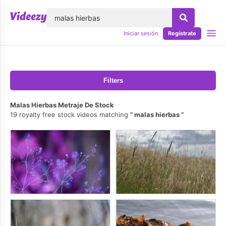
lose
Iniciar sesión
Regístrate
Filters
Malas Hierbas Metraje De Stock
19 royalty free stock videos matching
malas hierbas