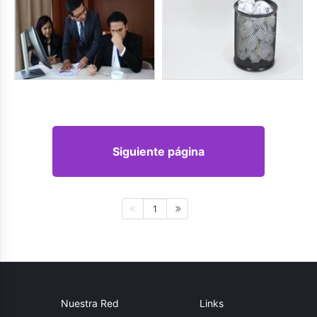
Siguiente página
1
Nuestra Red
Links