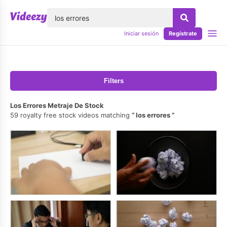
lose
Iniciar sesión
Regístrate
Filters
Los Errores Metraje De Stock
59 royalty free stock videos matching
los errores