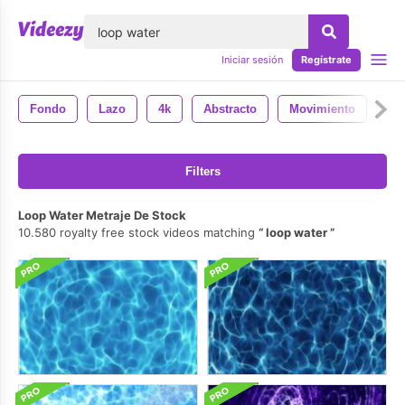
lose
Iniciar sesión
Regístrate
Fondo
Lazo
4k
Abstracto
Movimiento
En
Filters
Loop Water Metraje De Stock
10.580 royalty free stock videos matching
loop water