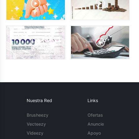
Nuestra Red
Links
Brusheezy
Ofertas
Vecteezy
Anuncie
Videezy
Apoyo