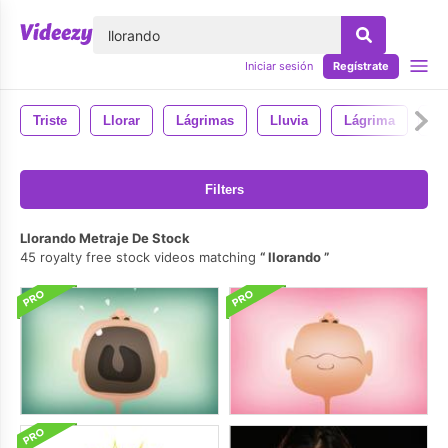
lose
Iniciar sesión
Regístrate
Triste
Llorar
Lágrimas
Lluvia
Lágrima
Ge
Filters
Llorando Metraje De Stock
45 royalty free stock videos matching
llorando