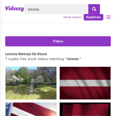
lose
Iniciar sesión
Regístrate
Filters
Letonia Metraje De Stock
7 royalty free stock videos matching
letonia