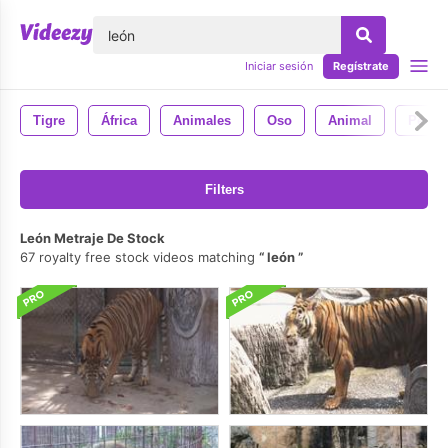
lose
Iniciar sesión
Regístrate
Tigre
África
Animales
Oso
Animal
Perro
Filters
León Metraje De Stock
67 royalty free stock videos matching
león