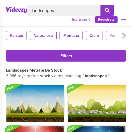
lose
Iniciar sesión
Regístrate
Paisaje
Naturaleza
Montaña
Cielo
Ver
Bo
Filters
Landscapes Metraje De Stock
3.086 royalty free stock videos matching
landscapes