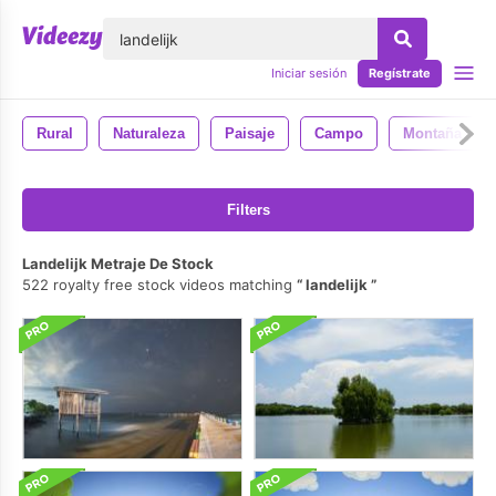
lose
Iniciar sesión
Regístrate
Rural
Naturaleza
Paisaje
Campo
Montaña
Filters
Landelijk Metraje De Stock
522 royalty free stock videos matching
landelijk