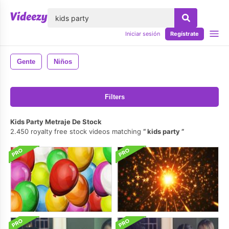
lose
Iniciar sesión
Regístrate
Gente
Niños
Filters
Kids Party Metraje De Stock
2.450 royalty free stock videos matching
kids party