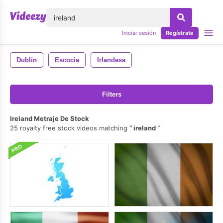
lose
Iniciar sesión
Regístrate
Dublín
Escocia
Irlandesa
Filters
Ireland Metraje De Stock
25 royalty free stock videos matching
ireland