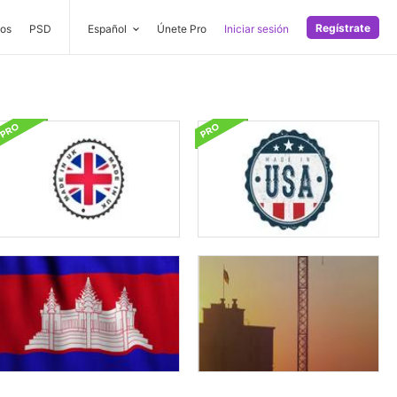
Regístrate
os
PSD
Español
Únete Pro
Iniciar sesión