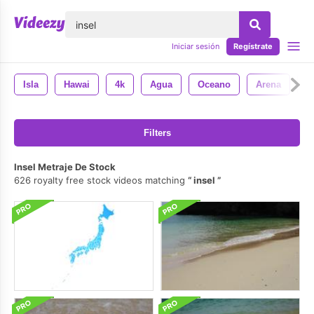
lose
Iniciar sesión
Regístrate
Isla
Hawai
4k
Agua
Oceano
Arena
N
Filters
Insel Metraje De Stock
626 royalty free stock videos matching
insel