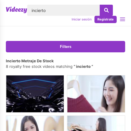
lose
Iniciar sesión
Regístrate
Filters
Incierto Metraje De Stock
8 royalty free stock videos matching
incierto