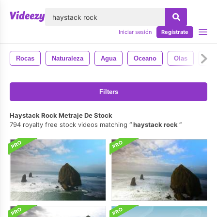
lose
Iniciar sesión
Regístrate
Rocas
Naturaleza
Agua
Oceano
Olas
Roc
Filters
Haystack Rock Metraje De Stock
794 royalty free stock videos matching
haystack rock